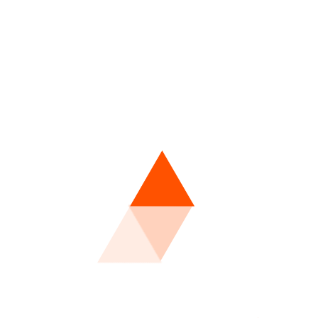
社区建设，搭建了一个互动交流平台。在这个平台上，用户
分享自己的健身经验，互相激励。通过社区的力量，增强了
极性和参与度。
何赋能运动
。大象体育充分发挥技术优势，将智能设备引入到健身领
高效、精准、科学的运动体验。智能运动设备不仅可以实时
，帮助用户更好地达成健身目标。
自动调整跑步机的坡度、速度，精确模拟户外跑步环境。通
的运动表现，动态调整训练强度，确保每次运动都能达到最
智能动感单车、智能哑铃等。这些设备通过先进的传感技
数据，并通过手机APP或智能平台进行分析，帮助用户精
害。
升运动效果