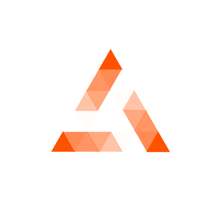
显。朗斯式高压体系在这种环境下既可能放大优势，也可能
加剧风险，因为任何失误都会被迅速放大。
意大利球队则更擅长在心理层面维持稳定，通过节奏控制与
防守纪律削弱对手的情绪波动，从而逐步掌控比赛主动权。
在点球、加时等关键节点，心理韧性往往成为决定性因素。
朗斯式球队需要更强的终结能力，而意大利球队则依赖经验
与冷静执行。
临场调整能力同样构成心理博弈的重要组成部分。教练的换
人节奏、战术微调以及情绪管理，都可能改变比赛走向。
在高压淘汰赛中，领先并不意味着安全，反而可能带来心理
负担，因此如何处理优势局面成为关键课题。
整体而言，心理层面的稳定性与战术执行力相互交织，共同
构成杯赛足球的隐性胜负手。