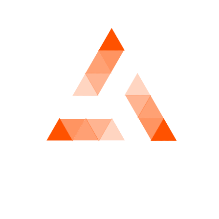
历史进程中不断演化，从最初的智力娱乐活动发展为承载文
化、社交与竞技功能的综合性体系。其发展轨迹不仅反映了
社会结构的变化，也体现了人类思维方式与技术环境的持续
进步。
展望未来，随着数字技术、人工智能与虚拟现实的不断融
合，棋牌游戏将突破传统边界，进入更加智能化与沉浸式的
发展阶段。在这一过程中，其文化价值与商业潜力将同步提
升，成为连接传统智慧与未来科技的重要桥梁。
2026-06-22 21:43:35