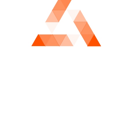
其次，巴黎人娱乐城中国分公司还在推动行业可持续发展方
面做出了积极贡献。公司不断推动绿色环保技术的应用，在
数据中心、服务器和游戏硬件等设施中采用节能技术，减少
能源消耗，降低碳排放，为实现全球可持续发展目标贡献力
量。
总结：
通过以上四个方面的阐述，可以看出巴黎人娱乐城中国分公
司不仅在技术创新上表现出色，还在用户体验、市场拓展和
社会责任等多个方面发挥着积极作用。公司凭借其深厚的技
术实力和灵活的市场应变能力，成功地将国际领先的娱乐理
念与本土市场需求相结合，推动了整个数字娱乐行业的发展
和进步。
未来，随着技术的不断进步和市场需求的变化，巴黎人娱乐
城中国分公司有望继续引领行业创新，推动数字娱乐行业向
更加多元化、智能化、可持续化的方向发展。公司将继续秉