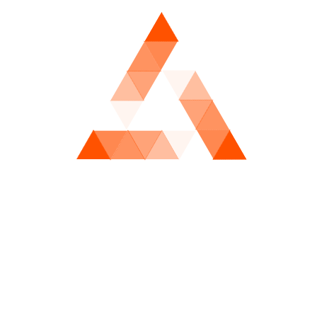
核心问题。
其次，尽管有越来越多的年轻球员崭露头角，但意甲的整体
青训体系依然存在不少问题。许多年轻球员往往缺乏足够的
成长空间，导致他们的天赋难以完全发挥出来。如何通过改
进青训体系，为未来的国际舞台输送更多高水平的球员，将
是意甲可持续发展的关键。
皇冠体育博彩
最后，意甲在吸引顶级球员方面的困难依旧存在。尽管一些
大牌球员会选择加盟意甲，但整体的薪资待遇和生活条件使
得许多球员仍然偏向于选择英超或西甲等联赛。为了能够更
好地与这些顶级联赛竞争，意甲需要在薪资结构、俱乐部管
理以及国际市场推广等方面进行深度改革。
总结：
总的来说，2024-2025赛季的意甲联赛充满了激烈的竞争和
戏剧性的变化。从冠军争夺的激烈程度，到明星球员的转会