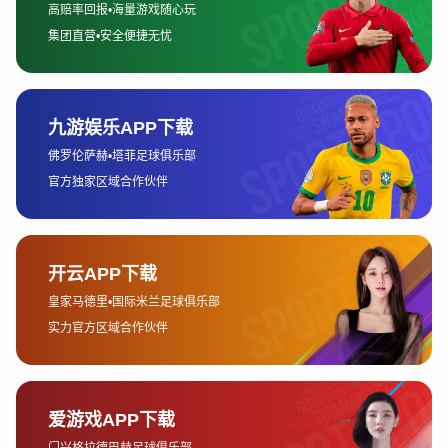
绩。这一跨界成功不仅为科比开辟了新的事业道路，也让他
在退役后的个人品牌延续了多年。
另外，足球明星梅西和C罗也积极参与到品牌代言和跨界合
作中。梅西与阿根廷知名品牌的合作，C罗在时尚、香水等
领域的合作，已经不仅仅是商业上的合作，更成为他们个人
形象塑造的重要组成部分。两位球员的跨界合作提升了他们
的全球影响力，同时也加深了体育与娱乐行业之间的互动。
中国体育明星如姚明和李娜也在跨界方面取得了显著成绩。
姚明在退役后转型成为中国篮球协会主席，并积极参与到多
项商业活动中，建立了自己的品牌形象。李娜则通过参与电
视综艺节目和代言活动，成功跨界娱乐圈，不仅增强了个人
知名度，也拓展了其商业价值。
3、体育明星跨界带来的影响
体育明星的跨界合作对娱乐产业产生了深远的影响。首先，