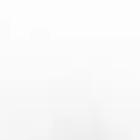
4、未来华娱体育深度融合的
潜力与前景
未来，华娱体育深度融合将呈现出更加多元化的发展态势。
随着互联网和社交媒体的普及，体育明星跨界的方式将更加
灵活与创新。通过数字化技术的辅助，体育明星可以更加直
接地与粉丝互动，创造更多形式的娱乐内容，从而增强其个
人品牌的影响力。
此外，随着中国体育产业的持续发展，更多体育明星有可能
会走向娱乐行业，甚至成为跨界合作的领军人物。与此同
时，娱乐圈也将更加重视体育元素的融入，未来可能出现更
多关于体育题材的电影、综艺以及广告形式，体育与娱乐的
深度融合将在全球范围内迎来新的黄金时代。
最重要的是，华娱体育的深度融合将进一步打破传统行业的
壁垒，促使娱乐和体育行业的各方力量联合合作，共同开发
新的市场。随着市场需求的不断增长，体育明星的跨界行为