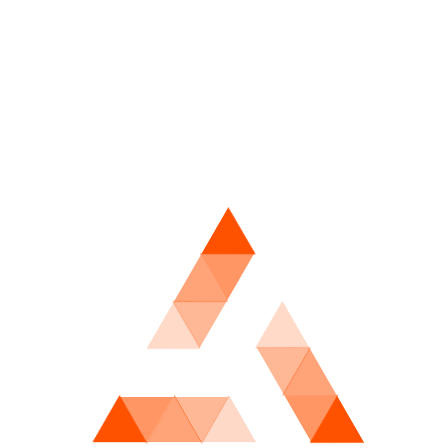
构建相对理性的决策框架。通过数据建模与情报整合，可以
提升信息处理效率，而策略体系则为实际执行提供结构支
撑。
与此同时，风险控制贯穿整个流程，是保障系统长期稳定运